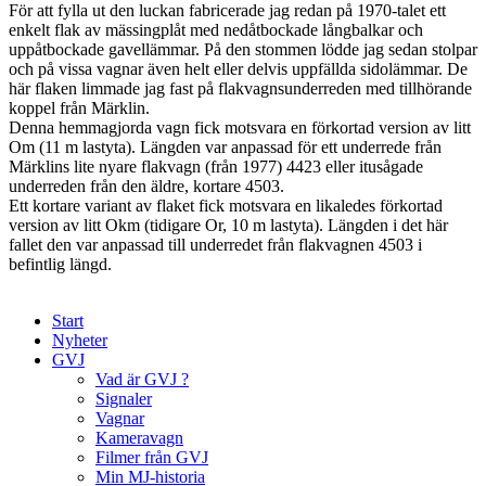
För att fylla ut den luckan fabricerade jag redan på 1970-talet ett
enkelt flak av mässingplåt med nedåtbockade långbalkar och
uppåtbockade gavellämmar. På den stommen lödde jag sedan stolpar
och på vissa vagnar även helt eller delvis uppfällda sidolämmar. De
här flaken limmade jag fast på flakvagnsunderreden med tillhörande
koppel från Märklin.
Denna hemmagjorda vagn fick motsvara en förkortad version av litt
Om (11 m lastyta). Längden var anpassad för ett underrede från
Märklins lite nyare flakvagn (från 1977) 4423 eller itusågade
underreden från den äldre, kortare 4503.
Ett kortare variant av flaket fick motsvara en likaledes förkortad
version av litt Okm (tidigare Or, 10 m lastyta). Längden i det här
fallet den var anpassad till underredet från flakvagnen 4503 i
befintlig längd.
Start
Nyheter
GVJ
Vad är GVJ ?
Signaler
Vagnar
Kameravagn
Filmer från GVJ
Min MJ-historia