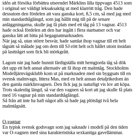
idén att försöka förbättra utseendet Märklins lilla tippvagn 4513 som
i original ser väldigt leksaksaktig ut med klarrött tråg. Den hade
dessutom den fördelen att vara ganska kort, 8,5 cm, så med jag med
min standardtåglängd, som jag hållit mig till på de senare
anläggningarna, skulle jag få plats med ett tåg på 13 vagnar. 4513
hade också fördelen att den har ingått i flera startsatser och var
ganska lätt att hitta på begagnatmarknaden.
När jag så, utan större besvär, hade samlat ihop vagnar till ett helt
tågsätt så målade jag om dem till SJ-rött helt och hållet utom insidan
på lasttråget som fick bli mörkgrått.
Lagom när jag hade hunnit färdigställa mitt hemgjorda tåg så dök
det upp ett helt annat alternativ att få ihop ett malmtåg. Stockholms
Modelljärnvägsklubb kom ut på marknaden med sin byggsats till en
svensk malmvagn, littera Mas, med en helt annan detaljrikedom än
den gamla märklinvagnen. Den fick jag ju naturligt vis lov att köpa.
Trots skalenlig längd, så var den vagnen så kort att jag skulle få plats
med 16 vagnar på min standardtåglängd.
Så från att inte ha haft något alls så hade jag plötsligt två hela
malmtågsätt.
O-vagnar
En typisk svensk godsvagn som jag saknade i modell på den tiden
var O-vagnen med sina karakteristiska sexkantiga gavellämmar.