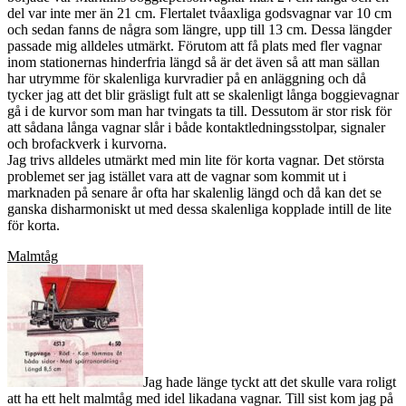
del var inte mer än 21 cm. Flertalet tvåaxliga godsvagnar var 10 cm
och sedan fanns de några som längre, upp till 13 cm. Dessa längder
passade mig alldeles utmärkt. Förutom att få plats med fler vagnar
inom stationernas hinderfria längd så är det även så att man sällan
har utrymme för skalenliga kurvradier på en anläggning och då
tycker jag att det blir gräsligt fult att se skalenligt långa boggievagnar
gå i de kurvor som man har tvingats ta till. Dessutom är stor risk för
att sådana långa vagnar slår i både kontaktledningsstolpar, signaler
och brofackverk i kurvorna.
Jag trivs alldeles utmärkt med min lite för korta vagnar. Det största
problemet ser jag istället vara att de vagnar som kommit ut i
marknaden på senare år ofta har skalenlig längd och då kan det se
ganska disharmoniskt ut med dessa skalenliga kopplade intill de lite
för korta.
Malmtåg
Jag hade länge tyckt att det skulle vara roligt
att ha ett helt malmtåg med idel likadana vagnar. Till sist kom jag på