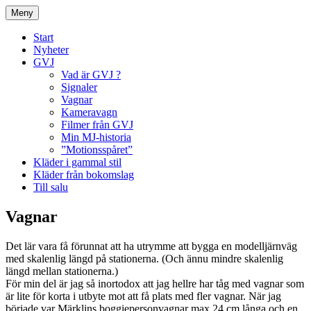
Hoppa
Meny
till
innehåll
Start
Nyheter
GVJ
Vad är GVJ ?
Signaler
Vagnar
Kameravagn
Filmer från GVJ
Min MJ-historia
”Motionsspåret”
Kläder i gammal stil
Kläder från bokomslag
Till salu
Vagnar
Det lär vara få förunnat att ha utrymme att bygga en modelljärnväg
med skalenlig längd på stationerna. (Och ännu mindre skalenlig
längd mellan stationerna.)
För min del är jag så inortodox att jag hellre har tåg med vagnar som
är lite för korta i utbyte mot att få plats med fler vagnar. När jag
började var Märklins boggiepersonvagnar max 24 cm långa och en