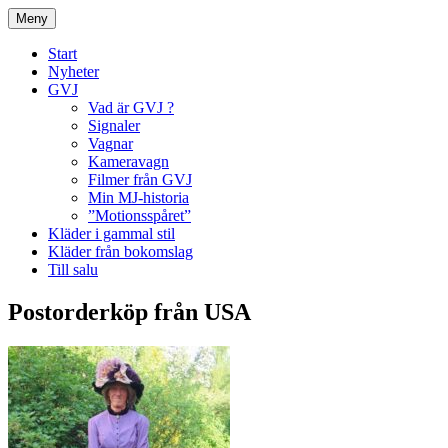
Hoppa
Meny
till
innehåll
Start
Nyheter
GVJ
Vad är GVJ ?
Signaler
Vagnar
Kameravagn
Filmer från GVJ
Min MJ-historia
”Motionsspåret”
Kläder i gammal stil
Kläder från bokomslag
Till salu
Postorderköp från USA