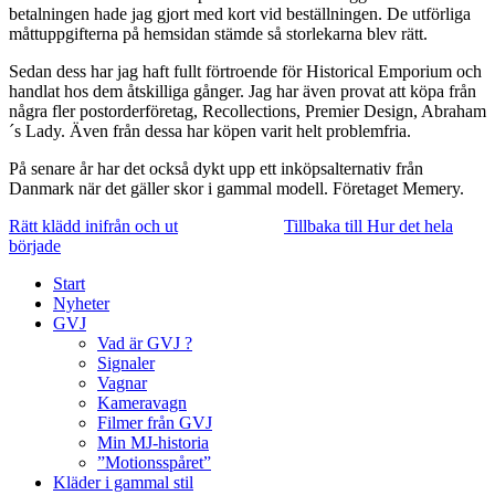
betalningen hade jag gjort med kort vid beställningen. De utförliga
måttuppgifterna på hemsidan stämde så storlekarna blev rätt.
Sedan dess har jag haft fullt förtroende för Historical Emporium och
handlat hos dem åtskilliga gånger. Jag har även provat att köpa från
några fler postorderföretag, Recollections, Premier Design, Abraham
´s Lady. Även från dessa har köpen varit helt problemfria.
På senare år har det också dykt upp ett inköpsalternativ från
Danmark när det gäller skor i gammal modell. Företaget Memery.
Rätt klädd inifrån och ut
Tillbaka till Hur det hela
började
Start
Nyheter
GVJ
Vad är GVJ ?
Signaler
Vagnar
Kameravagn
Filmer från GVJ
Min MJ-historia
”Motionsspåret”
Kläder i gammal stil