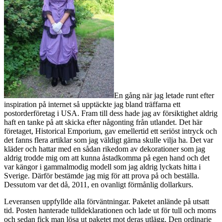
En gång när jag letade runt efter
inspiration på internet så upptäckte jag bland träffarna ett
postorderföretag i USA. Fram till dess hade jag av försiktighet aldrig
haft en tanke på att skicka efter någonting från utlandet. Det här
företaget, Historical Emporium, gav emellertid ett seriöst intryck och
det fanns flera artiklar som jag väldigt gärna skulle vilja ha. Det var
kläder och hattar med en sådan rikedom av dekorationer som jag
aldrig trodde mig om att kunna åstadkomma på egen hand och det
var kängor i gammalmodig modell som jag aldrig lyckats hitta i
Sverige. Därför bestämde jag mig för att prova på och beställa.
Dessutom var det då, 2011, en ovanligt förmånlig dollarkurs.
Leveransen uppfyllde alla förväntningar. Paketet anlände på utsatt
tid. Posten hanterade tulldeklarationen och lade ut för tull och moms
och sedan fick man lösa ut paketet mot deras utlägg. Den ordinarie